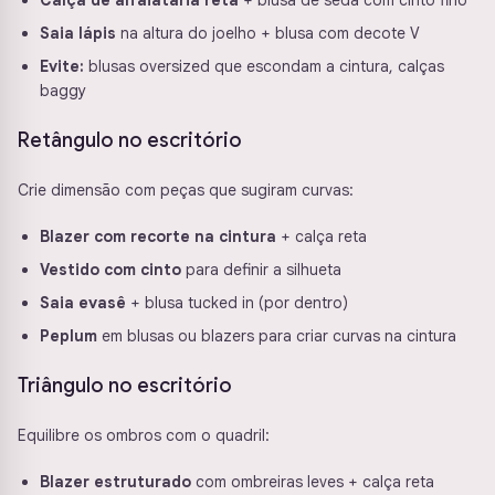
Calça de alfaiataria reta
+ blusa de seda com cinto fino
Saia lápis
na altura do joelho + blusa com decote V
Evite:
blusas oversized que escondam a cintura, calças
baggy
Retângulo no escritório
Crie dimensão com peças que sugiram curvas:
Blazer com recorte na cintura
+ calça reta
Vestido com cinto
para definir a silhueta
Saia evasê
+ blusa tucked in (por dentro)
Peplum
em blusas ou blazers para criar curvas na cintura
Triângulo no escritório
Equilibre os ombros com o quadril:
Blazer estruturado
com ombreiras leves + calça reta